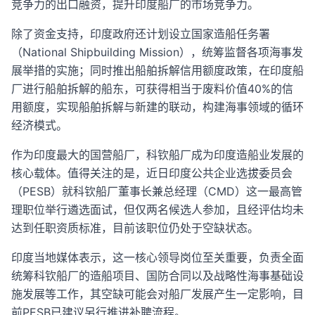
竞争力的出口融资，提升印度船厂的市场竞争力。
除了资金支持，印度政府还计划设立国家造船任务署
（National Shipbuilding Mission），统筹监督各项海事发
展举措的实施；同时推出船舶拆解信用额度政策，在印度船
厂进行船舶拆解的船东，可获得相当于废料价值40%的信
用额度，实现船舶拆解与新建的联动，构建海事领域的循环
经济模式。
作为印度最大的国营船厂，科钦船厂成为印度造船业发展的
核心载体。值得关注的是，近日印度公共企业选拔委员会
（PESB）就科钦船厂董事长兼总经理（CMD）这一最高管
理职位举行遴选面试，但仅两名候选人参加，且经评估均未
达到任职资质标准，目前该职位仍处于空缺状态。
印度当地媒体表示，这一核心领导岗位至关重要，负责全面
统筹科钦船厂的造船项目、国防合同以及战略性海事基础设
施发展等工作，其空缺可能会对船厂发展产生一定影响，目
前PESB已建议另行推进补聘流程。