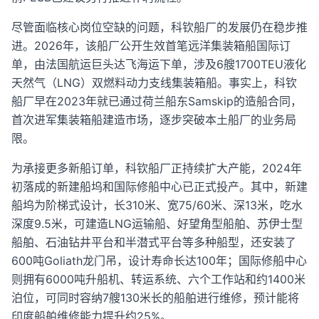
尽管面临核心岗位空缺的问题，科钦船厂的发展仍在稳步推
进。2026年，该船厂公开生效首笔远洋集装箱船国际订
单，由法国航运巨头达飞海运下单，涉及6艘1700TEU液化
天然气（LNG）双燃料动力支线集装箱船。事实上，科钦
船厂早在2023年就已通过荷兰船东Samskip的造船合同，
首次进军集装箱船建造市场，逐步突破本土船厂的业务局
限。
为承接更多新船订单，科钦船厂正持续扩大产能，2024年
初落成的新建船坞和国际修船中心已正式投产。其中，新建
船坞为阶梯式设计，长310米、宽75/60米、深13米，吃水
深度9.5米，可建造LNG运输船、好望角型船舶、苏伊士型
船舶、石油钻井平台和半潜式平台等多种船型，还安装了
600吨Goliath龙门吊，设计寿命长达100年；国际修船中心
则拥有6000吨升船机、转运系统、六个工作站和约1400米
泊位，可同时容纳7艘130米长的船舶进行维修，预计能将
印度船舶维修能力提升约25%。