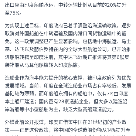
出口应由印度船舶承运，中转运输比例从目前的20%提升
至75%。
为实现上述目标，印度政府已着手调整沿海运输政策，逐步
取消对外国船舶在中转运输及国内港口间货物运输中的豁
免。这一政策调整已产生显著影响，包括地中海航运、马士
基、达飞以及赫伯罗特在内的全球大型航运公司，已开始推
进船舶转籍至印度注册，其中达飞近期正推进将其第6艘集
装箱船从马耳他船旗转入印度船旗。
造船业作为海事能力提升的核心支撑，被印度政府列为优先
发展领域。当前，印度在全球造船业市场占有率较低，发展
基础较为薄弱，而印度船东拥有的船舶中，仅有7%由印度
本土船厂建造；国内虽有28家造船企业，但大多以建造沿
岸游船等中小型船舶为主，缺乏大型商船建造能力。
外媒此前公开报道，印度正借鉴中国在21世纪初的产业政
策——正是这套政策，将中国的全球造船份额从14%提升至