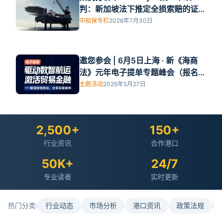
判：新加坡法下推定全损索赔的证据
审查标准
中船保专栏
2026年7月30日
邀您参会 | 6月5日上海 · 新《海商
法》元年电子提单专题峰会（报名进
行中）
主题活动
2026年5月27日
2,500+
150+
行业资讯
合作港口
50K+
24/7
专业读者
实时更新
热门分类:
行业动态
市场分析
港口资讯
政策法规