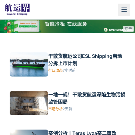
加码绿色运力！招商轮船签约5艘
节能环保型油轮
广告
7小时前
干散货航运公司ESL Shipping启动
分拆上市计划
行业动态
7小时前
一地一规！干散货航运深陷生物污损
监管困局
市场分析
2天前
案例分析丨Teras Lyza案二审改