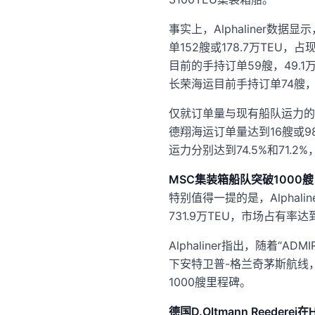
事实上，Alphaliner数据
单152艘或178.7万TEU，
目前的手持订单59艘，49.1万
长荣海运目前手持订单74艘，8
仅就订单量与现有船队运力的占
德翔海运订单量达到16艘或9
运力分别达到74.5%和71
MSC集装箱船队突破1000艘
特别值得一提的是，Alpha
731.9万TEU，市场占有率达到
Alphaliner指出，随着“A
下安特卫普-格兰奇茅斯航线，包
1000艘里程碑。
德国D.Oltmann Reeder