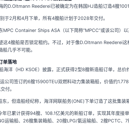
来梅的D.Oltmann Reederei已被确定为在韩国HJ造船订造4艘
别于2月和4月下单，所有4艘船计划于2028年交付。
船东MPC Container Ships ASA（以下简称“MPCC”或该
不清楚这4艘船是否锁定租约。不过，对于像D.Oltmann Reede
箱船几乎不可能。
E订单落地
船海洋（HD KSOE）披露，正式获得2型8艘新造船订单，总价约2
公司签订的6艘15900TEU双燃料动力集装箱船，价值约1.77
批交付。
船东，但造船经纪称，海洋网联船务(ONE)下单订造了这批集装
年已累计获得94艘、108.1亿美元的新船订单，实现其年度接单任
LNG运输船、26艘集装箱船、20艘LPG/氨运输船、2艘PCTC、