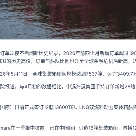
订单规模不断刷新历史纪录，2026年前四个月新增订单超过19
TEU的历史高值，订单与船队比例也升至全球金融危机后新高，达到
至2026年5月11日，全球集装箱船队规模达到7537艘，运力3409.7
报道，与4月初的数据相比，中远海运集团手持订单新增28艘，达
际）日前正式签订12艘13600TEU LNG双燃料动力集装箱船
mare在一季报中披露，已在中国船厂订造16艘集装箱船，包括12