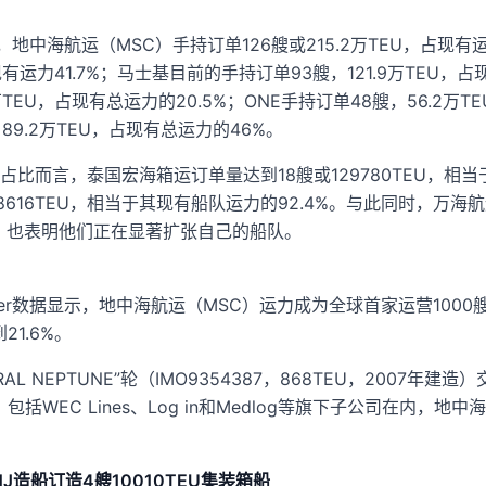
显示，地中海航运（MSC）手持订单126艘或215.2万TEU，占现
占现有运力41.7%；马士基目前的手持订单93艘，121.9万TEU，
TEU，占现有总运力的20.5%；ONE手持订单48艘，56.2万T
9.2万TEU，占现有总运力的46%。
比而言，泰国宏海箱运订单量达到18艘或129780TEU，相当于
8616TEU，相当于其现有船队运力的92.4%。与此同时，万
.2%，也表明他们正在显著扩张自己的船队。
liner数据显示，地中海航运（MSC）运力成为全球首家运营10
21.6%。
DMIRAL NEPTUNE”轮（IMO9354387，868TEU，2007
括WEC Lines、Log in和Medlog等旗下子公司在内，
ei在HJ造船订造4艘10010TEU集装箱船