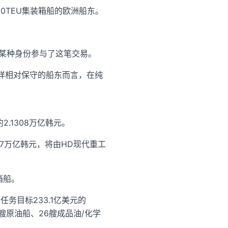
10010TEU集装箱船的欧洲船东。
公司）以某种身份参与了这笔交易。
rei这样相对保守的船东而言，在纯
.1308万亿韩元。
87万亿韩元，将由HD现代重工
箱船。
务目标233.1亿美元的
7艘原油船、26艘成品油/化学