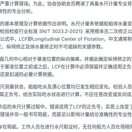
严重计算错误。为此，协会协助会员聘请了具备水尺计量专业背
系统性的专业分析。
的基本原理及计算依据作出说明。水尺计量系依据船舶排水量变
验检疫行业标准 SN/T 3023.2-2021》采用根本氏二次修
LCF即Longitudinal Center of Flotation，中文
正、纵倾修正及排水量修正时不可或缺的关键参数。
线面几何中心相对于基准位置的纵向偏离，并据此确定纵倾修正
于基准位置之前或之后，LCF在计算中必须保留并正确适用正
还是扣减的必要计算依据。
尺测量状态，船舶吃水及漂心位置均已发生相应变化。检验人员
及其正负号，结合实际吃水状态进行计算，不应任意改变或反向适
完毕后的末尺计算过程中，错误适用了LCF的正负号，实质上改变
该错误并非一般书写瑕疵，而是足以影响计量结论准确性的专业性
亦存在瑕疵。工作人员在进行水尺取证时，无任何船方人员在场陪