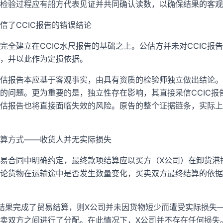
检验过程应有船方代表见证并共同确认读数，以确保结果的客观
信了CCIC报告的错误结论
完全建立在CCIC水尺报告的基础之上。公估方并未对CCIC报
，并以此作为定损依据。
估报告本应基于客观事实，由具有资质的检验师独立做出结论。
的问题。更为重要的是，独立性存在影响，其直接采信CCIC报
估报告也将直接面临失效的风险。原告的整个证据链条，实际上
算方式——收货人并无实际损失
易合同中明确约定，最终款项结算应以买方（X公司）在卸货港
论货物在运输途中是否发生数量变化，买卖双方最终结算的依据
结果完成了贸易结算，则X公司并未因货物短少而遭受实际损失
卖双方之间进行了分配。在此情况下，X公司并不存在任何损失