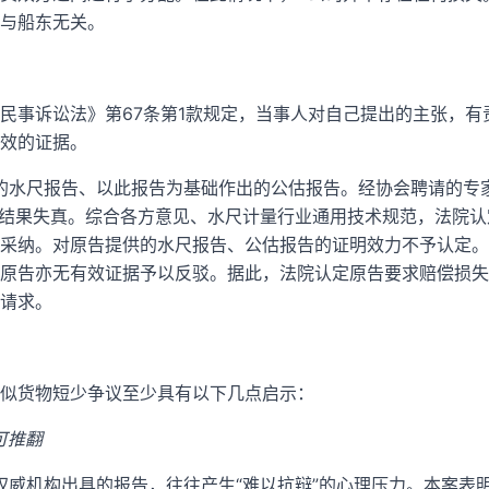
与船东无关。
民事诉讼法》第67条第1款规定，当事人对自己提出的主张，有
效的证据。
具的水尺报告、以此报告为基础作出的公估报告。经协会聘请的专
算结果失真。综合各方意见、水尺计量行业通用技术规范，法院
采纳。对原告提供的水尺报告、公估报告的证明效力不予认定。
原告亦无有效证据予以反驳。据此，法院认定原告要求赔偿损失
请求。
似货物短少争议至少具有以下几点启示：
可推翻
等权威机构出具的报告，往往产生“难以抗辩”的心理压力。本案表