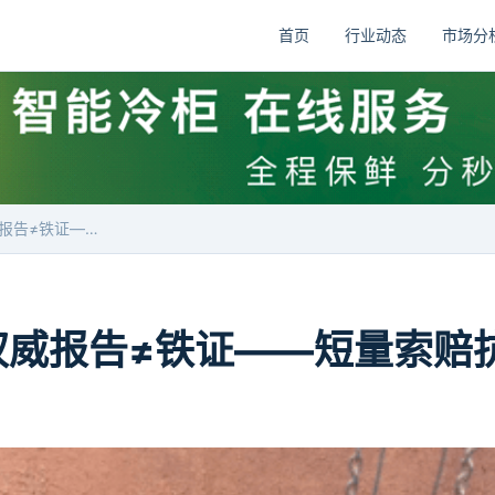
首页
行业动态
市场分
以案说法：权威报告≠铁证——短量索赔抗辩的破局点
权威报告≠铁证——短量索赔