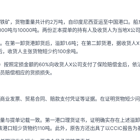
铁矿，货物重量共计约2万吨，自印度尼西亚运至中国港口。船
00吨与10000吨。两份正本提单的持有人及收货人为当地X公
。在第一卸货港卸货后，溢卸1.6吨；在第二卸货港，据收货人
后，收货人主张货物短少约100余吨。
”）按照定损金额的60%向收货人X公司支付了保险赔偿金后，
员赔偿相应的货损损失。
商业发票、贸易合同、赔款支付凭证等证据。在证明货物短少问
量与提单记载一致。第一港口理货证书，证明确实存在上述溢卸
该港口短少货物约110吨。此外，原告方还出具了以CCIC报告