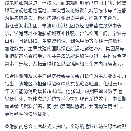
歧未能如期通过，但技术层面的规则制定已重回正轨，欧盟
脱碳法规也相继落地。本次香港论坛聚焦减碳技术与清洁能
源供应链建设，旨在搭建行业对话平台，推动务实合作。
浙江省海港集团、宁波舟山港集团总经理朱苗在致辞中表
示，浙港两地在港航领域互补性强、合作空间广阔。宁波舟
山港已具备LNG、生物燃料油、绿色甲醇等多种清洁燃料
加注能力，主导共建的国际绿色航运走廊达7条。集团愿与
香港航商总会携手，在共建清洁能源加注枢纽、共推绿色智
慧港口升级、共拓全球绿色供应链网络三个方向持续发力。
联合国亚洲及太平洋经济社会委员会司长任为民从亚太视角
指出，该地区承担全球超60%的集装箱吞吐量，但过去15
年交通能源消耗增长超40%。他强调，短期应通过数字运
输便利化、智能交通系统等手段提升现有系统效率，中长期
加速替代燃料部署，同时加强国际协调，共同构建更清洁、
更具韧性的海运体系。
香港航商总会主席赵式庆指出，全球航运业正站在绿色转型