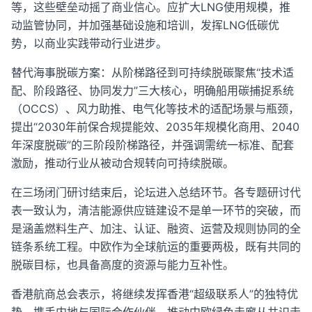
等，这些壁垒动摇了商业信心。应扩大LNG使用规模，推
动监管协同，并加强基础设施和培训，发挥LNG低碳优
势，以商业实践带动行业进步。
替代海事脱碳方案：从阶梯路径到可持续脱碳聚焦“技术适
配、阶段路径、协同发力”三大核心，明确船用碳捕捉系统
（OCCS）、风力助推、电气化等技术的适配场景与瓶颈，
提出“2030年前保合规提能效、2035年规模化商用、2040
年深度脱碳”的三阶段阶梯路径，并强调需统一标准、配套
激励，推动行业从被动合规转向可持续脱碳。
在三场闭门研讨结束后，论坛进入总结环节。各专题研讨代
表一致认为，清洁能源供应链建设不是单一环节的突破，而
是涵盖燃料生产、加注、认证、融资、运营及规则协同的全
链条系统工程。中欧作为全球航运的重要两极，既有共同的
脱碳目标，也具备高度的资源与能力互补性。
香港航商总会表示，将继续发挥香港“超级联系人”的独特优
势，携手内地与国际合作伙伴，推动中欧绿色走廊从共识走