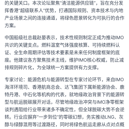
的关键关口。本次论坛聚焦“清洁能源供应链”，旨在充分发
挥香港“超级联系人”优势，打通国际规则、资本技术与内地
产业场景之间的连接通道，将绿色愿景转化为可执行的合作
方案。
中国船级社总裁赵晏表示，技术性规则制定正成为推动IMO
共识的关键支点。燃料温室气体强度核算、可持续燃料认
证、全生命周期评估等技术要素是未来任何制度框架的底
座。他建议各方聚焦技术主线，维护IMO核心权威，防止减
排规则碎片化，为全球统一方案提供有力支撑。
专家讨论：能源危机与能源转型在专家讨论环节，来自IMO
海洋环境司、香港航商总会、达飞集团下属新能源协会、鹿
特丹港、中石化等机构的代表，就地缘政治背景下的能源转
型与航运脱碳展开对话，尽管地缘政治冲突与IMO净零框架
谈判遇阻给行业带来诸多不确定性，但全球脱碳大势不会逆
转。行业应摒弃“一步到位”的零碳幻想，务实推动LNG、灰
醇与绿醇混用等过渡路径，同时将绿色航运走廊从点对点概