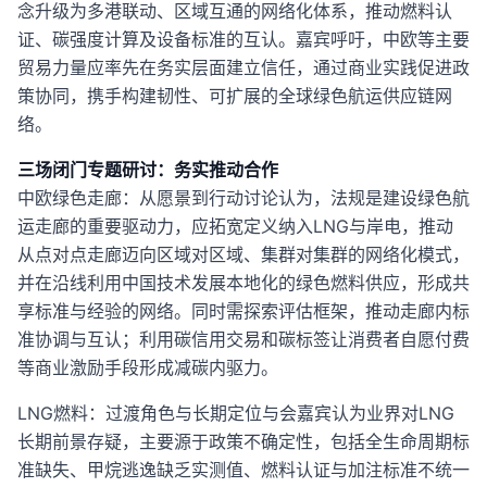
念升级为多港联动、区域互通的网络化体系，推动燃料认
证、碳强度计算及设备标准的互认。嘉宾呼吁，中欧等主要
贸易力量应率先在务实层面建立信任，通过商业实践促进政
策协同，携手构建韧性、可扩展的全球绿色航运供应链网
络。
三场闭门专题研讨：务实推动合作
中欧绿色走廊：从愿景到行动讨论认为，法规是建设绿色航
运走廊的重要驱动力，应拓宽定义纳入LNG与岸电，推动
从点对点走廊迈向区域对区域、集群对集群的网络化模式，
并在沿线利用中国技术发展本地化的绿色燃料供应，形成共
享标准与经验的网络。同时需探索评估框架，推动走廊内标
准协调与互认；利用碳信用交易和碳标签让消费者自愿付费
等商业激励手段形成减碳内驱力。
LNG燃料：过渡角色与长期定位与会嘉宾认为业界对LNG
长期前景存疑，主要源于政策不确定性，包括全生命周期标
准缺失、甲烷逃逸缺乏实测值、燃料认证与加注标准不统一