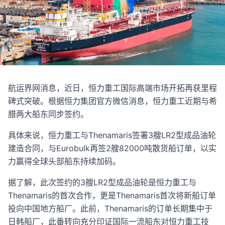
航运界网消息，近日，恒力重工国际高端市场开拓再获里程
碑式突破。根据恒力集团官方微信消息，恒力重工近期与希
腊两大船东同步签约。
具体来说，恒力重工与Thenamaris签署3艘LR2型成品油轮
建造合同，与Eurobulk再签2艘82000吨散货船订单，以实
力赢得全球头部船东持续加码。
据了解，此次签约的3艘LR2型成品油轮是恒力重工与
Thenamaris的首次合作，更是Thenamaris首次将新船订单
投向中国地方船厂。此前，Thenamaris的订单长期集中于
日韩船厂，此番转向充分印证国际一流船东对恒力重工技