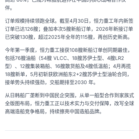
伴。
订单规模持续领跑全球。截至4月30日，恒力重工年内新签
订单已达126艘；叠加本次5艘新船订单，2026年新接订单
已突破130艘，超过2025年全年的115艘，再创历史新高。
今年第一季度，恒力重工接获108艘新船订单创同期最佳，
包括76艘油船（54艘 VLCC、18艘苏伊士型、4艘LR2
型）、12艘集装箱船、16艘散货船及4艘低温船；4月再揽
18艘新单，5月初斩获欧洲船东2+2艘苏伊士型油轮合同，
接单势头持续强劲，交船期排至2030 年。
从日韩船厂垄断到中国民企突围，从单一船型合作到家族式
全版图布局，恒力重工正以技术实力与交付保障，改写全球
高端造船竞争格局，持续擦亮中国造船品牌。