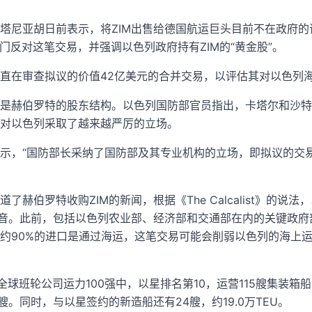
塔尼亚胡日前表示，将ZIM出售给德国航运巨头目前不在政府
领导的部门反对这笔交易，并强调以色列政府持有ZIM的“黄金股”。
直在审查拟议的价值42亿美元的合并交易，以评估其对以色列
是赫伯罗特的股东结构。以色列国防部官员指出，卡塔尔和沙特
对以色列采取了越来越严厉的立场。
示，“国防部长采纳了国防部及其专业机构的立场，即拟议的交
了赫伯罗特收购ZIM的新闻，根据《The Calcalist》的说
声音。此前，包括以色列农业部、经济部和交通部在内的关键政
约90%的进口是通过海运，这笔交易可能会削弱以色列的海上
据，在全球班轮公司运力100强中，以星排名第10，运营115艘集装箱船
艘。同时，与以星签约的新造船还有24艘，约19.0万TEU。