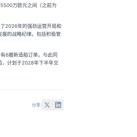
万至5500万欧元之间（之前为
反映了2026年的强劲运营开局和
队发展的战略纪律。包括积极管
s还持有6艘新造船订单。与此同
装箱船，计划于2028年下半年交
分享: