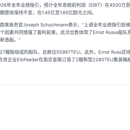
上调2026年全年业绩指引，预计全年息税前利润（EBIT）在4500
预期营收保持不变，在1.45亿至1.60亿欧元之间。
官兼首席商务官Joseph Schuchmann表示，“上调全年业绩指引
因素共同增强了盈利前景。此次出售体现了Ernst Russs船
新造船。”
支由27艘船组成的船队，总舱位55987TEU。此外，Ernst Rus
uss的合资企业ElbFeeder在南京金陵订造了2艘新型2280TEU集