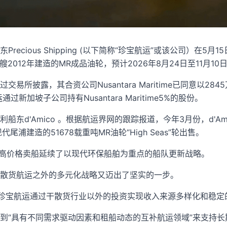
ecious Shipping (以下简称“珍宝航运”或该公司）在5月
艘2012年建造的MR成品油轮，预计2026年8月24日至11月10
所披露，其合资公司Nusantara Maritime已同意以284
运通过新加坡子公司持有Nusantara Maritime5%的股份。
东d'Amico 。根据航运界网的跟踪报道，今年3月份，d'Amic
代尾浦建造的51678载重吨MR油轮“High Seas”轮出售。
以更高价格卖船延续了以现代环保船舶为重点的船队更新战略。
散货航运之外的多元化战略又迈出了坚实的一步。
是珍宝航运通过干散货行业以外的投资实现收入来源多样化和稳定
到“具有不同需求驱动因素和租船动态的互补航运领域”来支持长