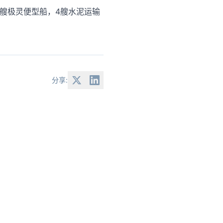
3艘极灵便型船，4艘水泥运输
分享: