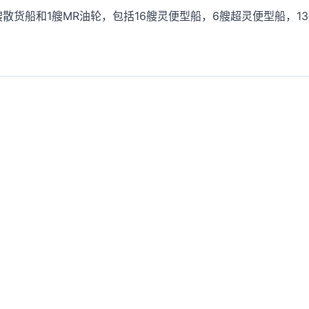
散货船和1艘MR油轮，包括16艘灵便型船，6艘超灵便型船，1