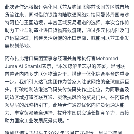
此次合作还将探讨强化阿联酋及脑阔北部酋长国等区域市场
货流往来，同时借助铁路内陆联通网络对接阿曼苏丹国与沙
特阿拉伯王国边境，丰富区域贸易通道的选择。本次合作将
助力工业与制造业进口货物高效流转，通过多元化内陆及门
户运输通道，构建灵活稳健的出口走廊，赋能阿联酋工业发
展规划落地。
阿布扎比港口集团董事总经理兼首席执行官Mohamed
Juma Al Shamisi表示，“本次谅解备忘录的签署，是阿联
酋整合内陆多式联运物流骨干、搭建一体化综合平台的重要
一步。我们引入达飞集团作为首家入驻该网络的全球航运巨
头，打破哈利法港达飞码头传统码头作业定位，为阿联酋及
周边区域打造互联互通、灵活抗风险的贸易门户。在阿联酋
领导层的战略指引下，此项合作通过优化内陆货运通达能
力、丰富贸易通道选择、提升本国供应链长期竞争力，直接
助力国家工业发展愿景实现。”
哈利法港达飞码头于2024年12月正式投运，是达飞集团